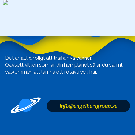
Kontakta oss
Det är alltid roligt att träffa nya vänner.
Oavsett vilken som är din hemplanet så är du varmt
välkommen att lämna ett fotavtryck här.
info@engelbertgroup.se